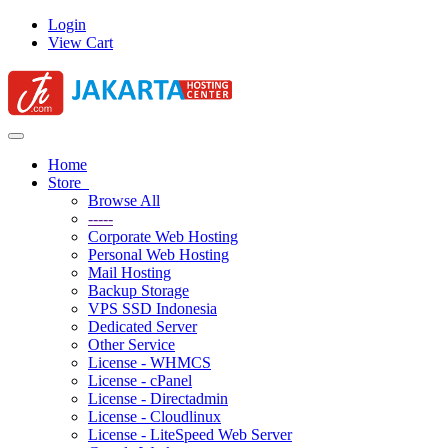
Login
View Cart
Toggle
navigation
Home
Store
Browse All
-----
Corporate Web Hosting
Personal Web Hosting
Mail Hosting
Backup Storage
VPS SSD Indonesia
Dedicated Server
Other Service
License - WHMCS
License - cPanel
License - Directadmin
License - Cloudlinux
License - LiteSpeed Web Server